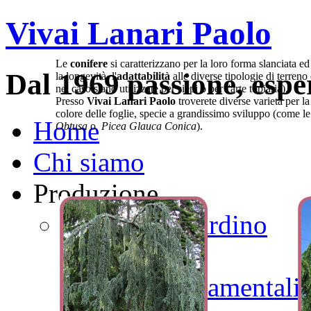
Vivai Lanari Paolo
Le
conifere
si caratterizzano per la loro forma slanciata ed
Dal 1969 passione, espe
la longevità, l'
adattabilità
alle diverse tipologie di terreno
nel caso siano utilizzate per siepi o per l'arte topiaria).
Presso
Vivai Lanari Paolo
troverete diverse varietà per la
colore delle foglie, specie a grandissimo sviluppo (come le
Home
Obtusa
o
Picea Glauca Conica
).
Chi siamo
Produzione
Alberi da Giardino
Aceri
Alberi Ornamentali