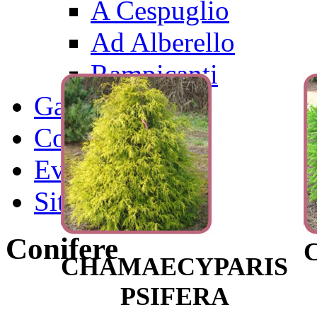
A Cespuglio
Ad Alberello
Rampicanti
Gallery
Contatti
Eventi
SiteMap
Conifere
CHAMAECYPARIS
PSIFERA