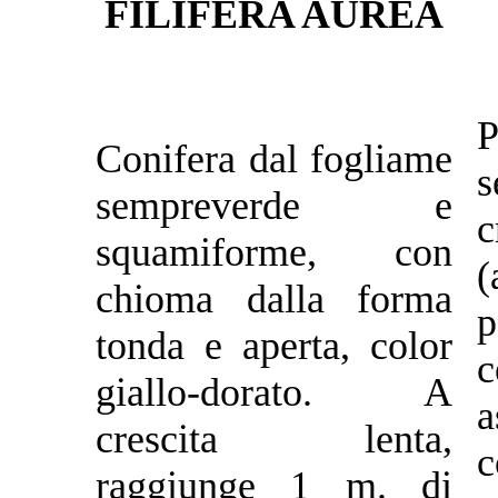
FILIFERA AUREA
P
Conifera dal fogliame
sempreverde e
squamiforme, con
(
chioma dalla forma
p
tonda e aperta, color
giallo-dorato. A
a
crescita lenta,
c
raggiunge 1 m. di