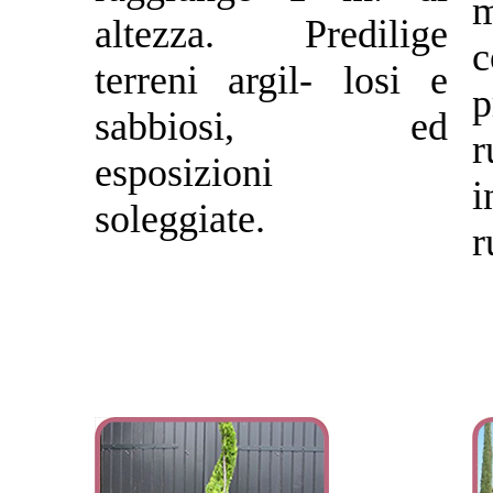
m
altezza. Predilige
c
terreni argil- losi e
p
sabbiosi, ed
esposizioni
i
soleggiate.
r