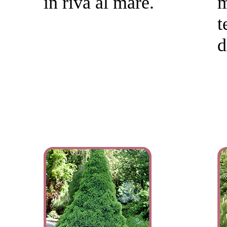
in riva al mare.
m
d