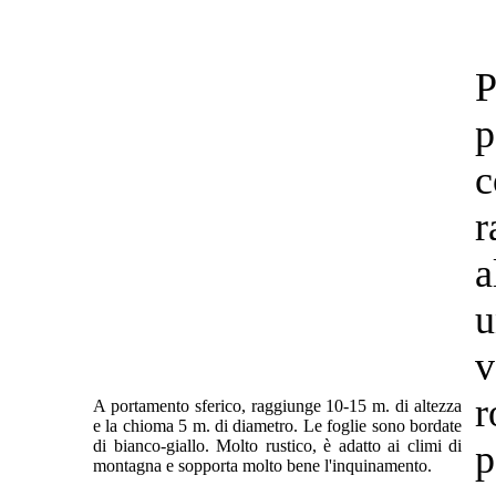
P
p
r
a
u
v
r
A portamento sferico, raggiunge 10-15 m. di altezza
e la chioma 5 m. di diametro. Le foglie sono bordate
di bianco-giallo. Molto rustico, è adatto ai climi di
p
montagna e sopporta molto bene l'inquinamento.