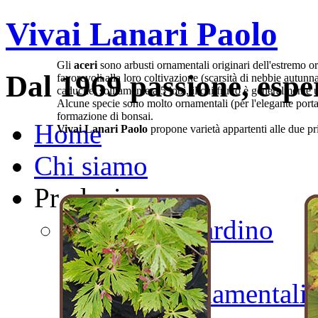
Vivai Lanari Paolo
Gli
aceri
sono arbusti ornamentali originari dell'estremo o
Dal 1969 passione, espe
favorevoli alla loro coltivazione (scarsità di nebbie autunna
caduche, solitamente a 5 lobi, il cui frutto è generalmente
Alcune specie sono molto ornamentali (per l'elegante portam
formazione di bonsai.
Home
Vivai Lanari Paolo
propone varietà appartenti alle due pr
Chi siamo
Produzione
Alberi da Giardino
Aceri
Alberi Ornamentali