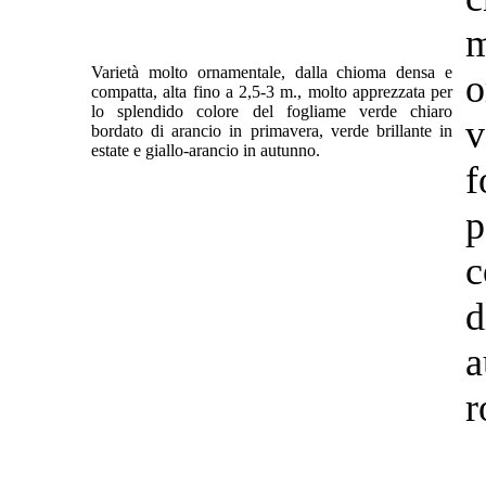
m
Varietà molto ornamentale, dalla chioma densa e
o
compatta, alta fino a 2,5-3 m., molto apprezzata per
lo splendido colore del fogliame verde chiaro
v
bordato di arancio in primavera, verde brillante in
estate e giallo-arancio in autunno.
f
p
c
d
a
r