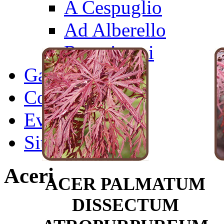
A Cespuglio
Ad Alberello
Rampicanti
Gallery
Contatti
Eventi
SiteMap
Aceri
ACER PALMATUM
DISSECTUM