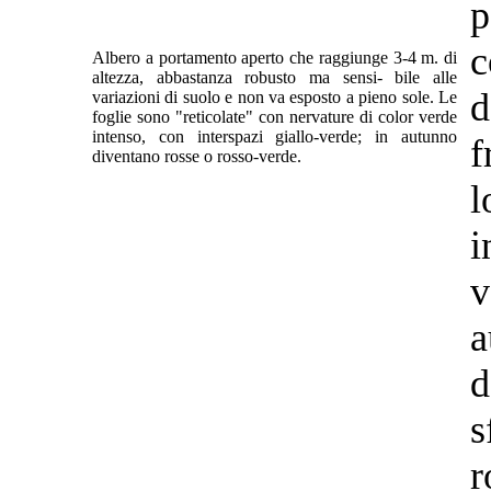
p
c
Albero a portamento aperto che raggiunge 3-4 m. di
altezza, abbastanza robusto ma sensi- bile alle
d
variazioni di suolo e non va esposto a pieno sole. Le
foglie sono "reticolate" con nervature di color verde
intenso, con interspazi giallo-verde; in autunno
f
diventano rosse o rosso-verde.
l
i
v
s
r