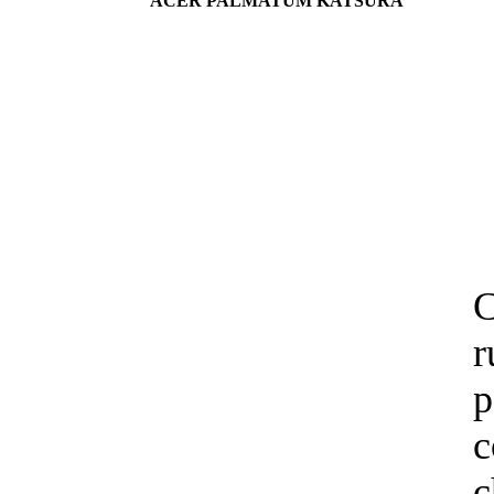
ACER PALMATUM KATSURA
C
p
c
c