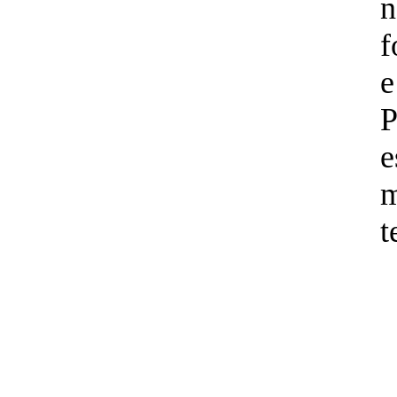
n
f
e
P
m
t