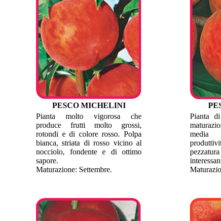
PESCO MICHELINI
PE
Pianta molto vigorosa che
Pianta di
produce frutti molto grossi,
maturazi
rotondi e di colore rosso. Polpa
media 
bianca, striata di rosso vicino al
produttiv
nocciolo, fondente e di ottimo
pezzatu
sapore.
interessan
Maturazione: Settembre.
Maturazio