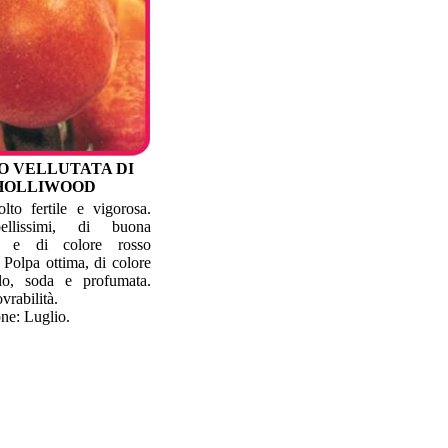
O VELLUTATA DI
HOLLIWOOD
lto fertile e vigorosa.
bellissimi, di buona
ra e di colore rosso
. Polpa ottima, di colore
llo, soda e profumata.
vrabilità.
ne: Luglio.