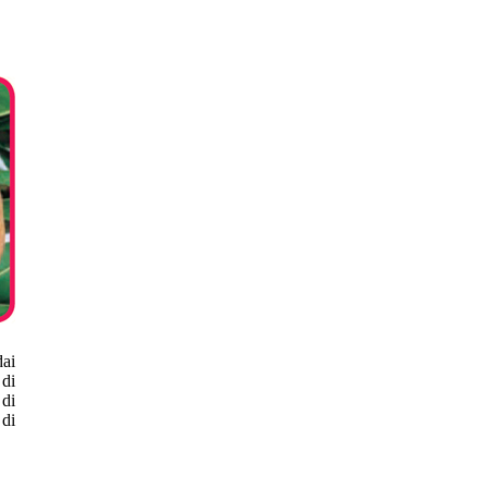
dai
 di
 di
 di