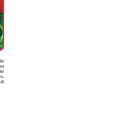
to
ra
lto
vo.
di