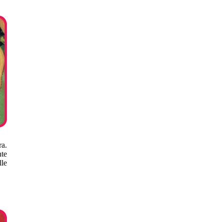
ra.
te
le