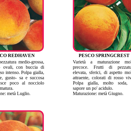
SCO REDHAVEN
PESCO SPRINGCREST
 pezzatura medio-grossa,
Varietà a maturazione mol
o ovali, con buccia di
precoce. Frutti di pezzatu
so intenso. Polpa gialla,
elevata, sferici, di aspetto mo
te, gusto- sa e succosa
attraente, colorati di rosso vi
isce poco al nocciolo
Polpa gialla, molto soda, 
matura.
sapore un po' acidulo.
ne: metà Luglio.
Maturazione: metà Giugno.