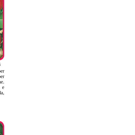
G
per
per
e.
o e
la,