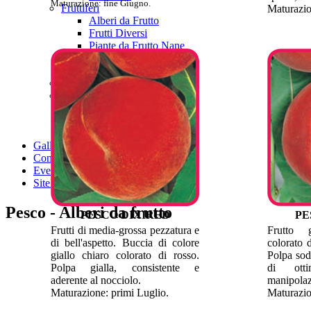
Maturazione: fine Giugno.
Fruttiferi
Maturazio
Alberi da Frutto
Frutti Diversi
Piante da Frutto Nane
Varietà Preziose/Antiche
Viti da Tavola
Fruttiferi Salutistici
Rosai
A Cespuglio
Ad Alberello
Rampicanti
Gallery
Contatti
Eventi
SiteMap
Pesco - Alberi da frutto
PESCO DIXIRED
PE
Frutti di media-grossa pezzatura e
Frutto 
di bell'aspetto. Buccia di colore
colorato d
giallo chiaro colorato di rosso.
Polpa soda
Polpa gialla, consistente e
di otti
aderente al nocciolo.
manipolaz
Maturazione: primi Luglio.
Maturazio