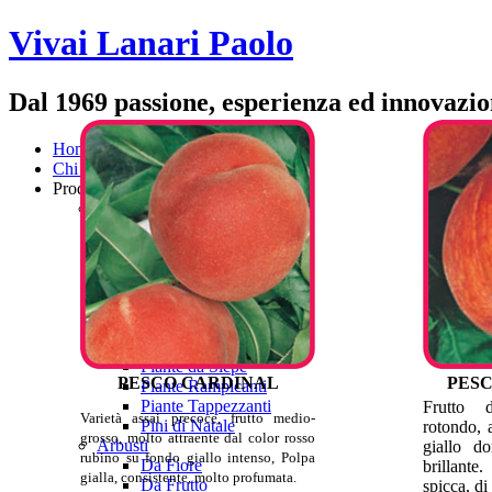
Vivai Lanari Paolo
Dal 1969 passione, esperienza ed innovazi
Home
Chi siamo
Produzione
Alberi da Giardino
Aceri
Alberi Ornamentali
Arbusti Ornamentali
Conifere
Cornus
Piante Acidofile
Piante Aromatiche
Piante da Siepe
PESCO CARDINAL
PES
Piante Rampicanti
Piante Tappezzanti
Frutto 
Varietà assai precoce, frutto medio-
Pini di Natale
rotondo, a
grosso, molto attraente dal color rosso
Arbusti
giallo do
rubino su fondo giallo intenso, Polpa
Da Fiore
brillante
gialla, consistente, molto profumata.
Da Frutto
spicca, di