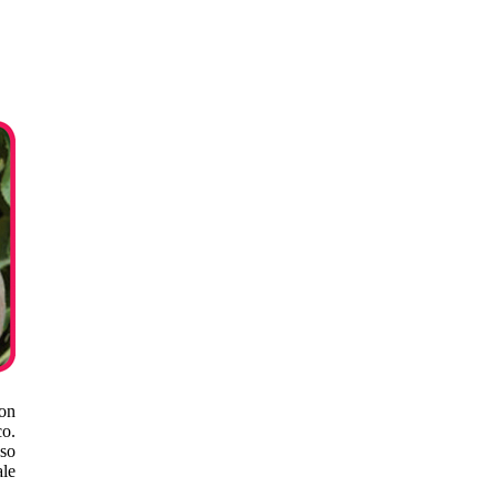
con
o.
sso
ale