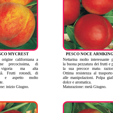
SCO MYCREST
PESCO NOCE ARMKIN
 origine californiana a
Nettarina molto interessante 
one precocissima, di
la buona pezzatura dei frutti e 
vigoria ma alta
la sua precoce matu- razion
ità. Frutti rotondi, di
Ottima resistenza al trasport
ra e aspetto molto
alle manipolazioni. Polpa gial
te.
dolce e aromatica.
ne: inizio Giugno.
Maturazione: metà Giugno.