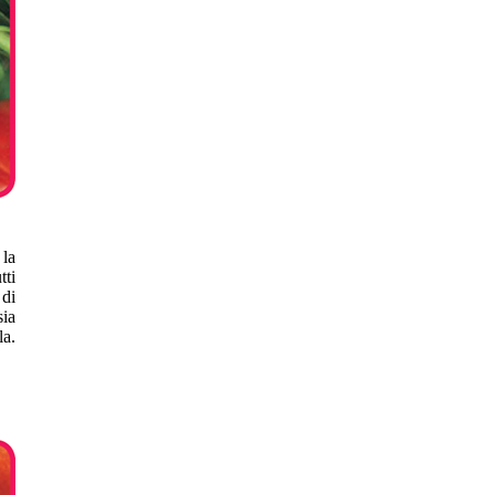
 la
ti
 di
sia
la.