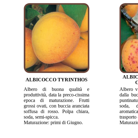
ALBI
ALBICOCCO TYRINTHOS
Albero di buona qualità e
Albero vi
produttività, data la preco-cissima
dalla buc
epoca di maturazione. Frutti
puntinat
grossi ovati, con buccia aranciata
soda, d
soffusa di rosso. Polpa chiara,
aromatic
soda, semi-spicca.
trasporto
Maturazione: primi di Giugno.
Maturazio