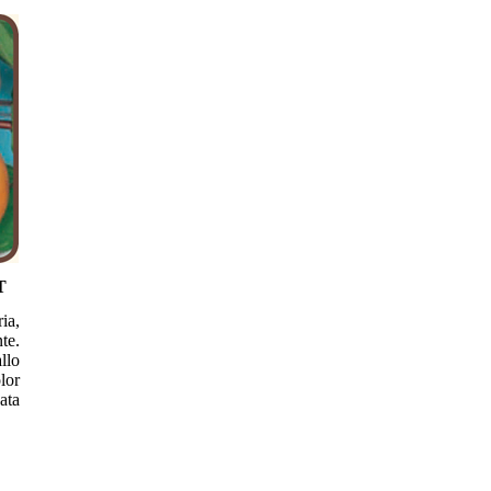
T
ia,
te.
llo
lor
ata