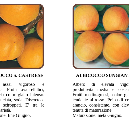
OCCO S. CASTRESE
ALBICOCCO SUNGIAN
 assai vigoroso e
Albero di elevata vigor
o. Frutti ovali-ellittici,
produttività media e costan
ia color giallo intenso.
Frutti medio-grossi, color gia
nciata, soda. Discreto e
tendente al rosso. Polpa di co
 sciroppati. E' tra le
arancio, consistente, con elev
arietà.
tenuta di maturazione.
one: fine Giugno.
Maturazione: metà Giugno.