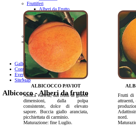
Fruttiferi
Alberi da Frutto
Frutti Diversi
Piante da Frutto Nane
Varietà Preziose/Antiche
Viti da Tavola
Fruttiferi Salutistici
Rosai
A Cespuglio
Ad Alberello
Rampicanti
Gallery
Contatti
Eventi
SiteMap
ALBICOCCO PAVIOT
ALB
Albicocco - Alberi da frutto
Antica varietà, dai frutti di grandi
Frutti di
dimensioni, dalla polpa
attraenti
consistente, dolce di elevato
produzio
sapore. Buccia giallo aranciata,
Adattissi
picchiettata di carminio.
nord.
Maturazione: fine Luglio.
Maturazio