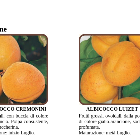
one
OCCO CREMONINI
ALBICOCCO LUIZET
ali, con buccia di colore
Frutti grossi, ovoidali, dalla p
ancio. Polpa consi-stente,
di colore giallo-arancione, sod
uccherina.
profumata.
ne: inizio Luglio.
Maturazione: metà Luglio.