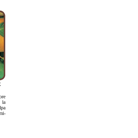
E
ore
 la
lpa
mi-