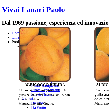
Vivai Lanari Paolo
Dal 1969 passione, esperienza ed innovazi
Home
Chi siamo
Produzione
Alberi da Giardino
Aceri
Alberi Ornamentali
Arbusti Ornamentali
Conifere
Cornus
Piante Acidofile
Piante Aromatiche
Piante da Siepe
ALBICOCCO BULIDA
ALBIC
Piante Rampicanti
Piante Tappezzanti
Frutti ov
Albero molto produttivo, dai frutti
Pini di Natale
giallo-ar
grossi e di forma sferica, dal sapore
Arbusti
dolce e z
gradevolissimo.
Da Fiore
Maturazio
Maturazione: fine Giugno.
Da Frutto