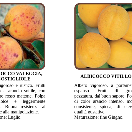
COCCO VALEGGIA,
ALBICOCCO VITILLO
COSTIGLIOLE
goroso e rustico. Frutti
Albero vigoroso, a portame
cia arancio sottile, con
espanso. Frutti di gro
ure rosso mattone. Polpa
pezzatura, dal buon sapore. Po
olce e leggermente
di color arancio intenso, mo
a. Buona resistenza al
consistente, spicca, di elev
 e alla manipolazione.
qualità gustative.
ne: Luglio.
Maturazione: fine Giugno.