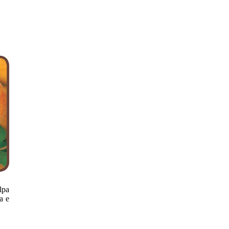
olpa
a e