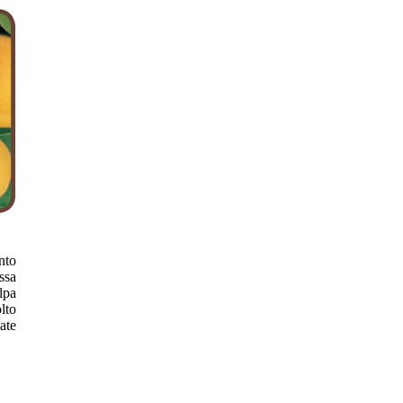
nto
ssa
lpa
lto
ate